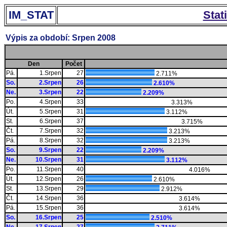
IM_STAT
Stat
Výpis za období: Srpen 2008
Den
Počet
Pá.
1.Srpen
27
2.711%
So.
2.Srpen
26
2.610%
Ne.
3.Srpen
22
2.209%
Po.
4.Srpen
33
3.313%
Út.
5.Srpen
31
3.112%
St.
6.Srpen
37
3.715%
Čt.
7.Srpen
32
3.213%
Pá.
8.Srpen
32
3.213%
So.
9.Srpen
22
2.209%
Ne.
10.Srpen
31
3.112%
Po.
11.Srpen
40
4.016%
Út.
12.Srpen
26
2.610%
St.
13.Srpen
29
2.912%
Čt.
14.Srpen
36
3.614%
Pá.
15.Srpen
36
3.614%
So.
16.Srpen
25
2.510%