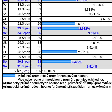
Ne.
17.Srpen
27
2.711%
Po.
18.Srpen
40
4.016%
Út.
19.Srpen
33
3.313%
St.
20.Srpen
37
3.715%
Čt.
21.Srpen
46
4.618%
Pá.
22.Srpen
26
2.610%
So.
23.Srpen
29
2.912%
Ne.
24.Srpen
36
3.614%
Po.
25.Srpen
39
3.916%
Út.
26.Srpen
38
3.815%
St.
27.Srpen
35
3.514%
Čt.
28.Srpen
28
2.811%
Pá.
29.Srpen
39
3.916%
So.
30.Srpen
23
2.309%
Ne.
31.Srpen
35
3.514%
Vše:
(Graf)
996
100.000%
- Méně než aritmetický průměr nenulových hodnot.
- Více nebo rovno aritmetickému průměru nenulových hodnot.
Aritmetický průměr nenulových hodnot. (cca. průměrně přístupů/pracovní den)
Aritmetický průměr všech hodnot (průměrně přístupů/den - při uzavřeném měs