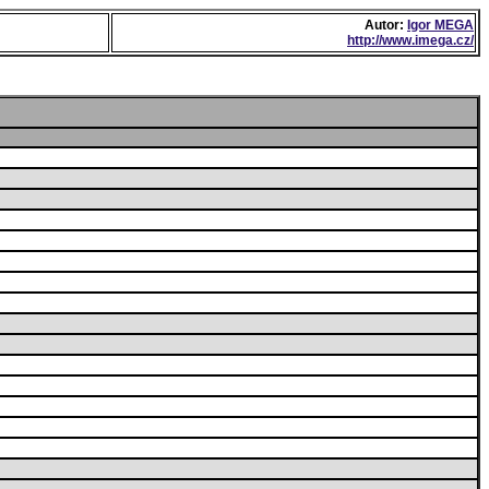
Autor:
Igor MEGA
http://www.imega.cz/