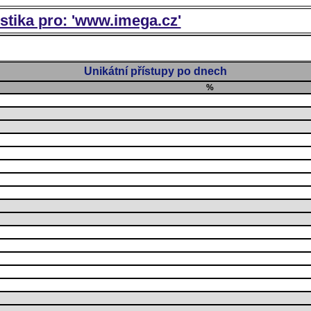
istika pro: 'www.imega.cz'
Unikátní přístupy po dnech
%