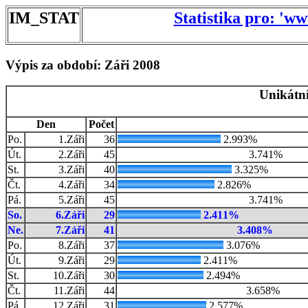
IM_STAT
Statistika pro: 'w
Výpis za období: Záři 2008
Unikátní
Den
Počet
Po.
1.Záři
36
2.993%
Út.
2.Záři
45
3.741%
St.
3.Záři
40
3.325%
Čt.
4.Záři
34
2.826%
Pá.
5.Záři
45
3.741%
So.
6.Záři
29
2.411%
Ne.
7.Záři
41
3.408%
Po.
8.Záři
37
3.076%
Út.
9.Záři
29
2.411%
St.
10.Záři
30
2.494%
Čt.
11.Záři
44
3.658%
Pá.
12.Záři
31
2.577%