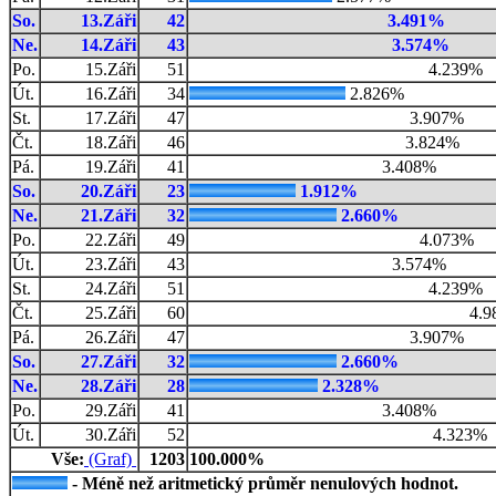
So.
13.Záři
42
3.491%
Ne.
14.Záři
43
3.574%
Po.
15.Záři
51
4.239%
Út.
16.Záři
34
2.826%
St.
17.Záři
47
3.907%
Čt.
18.Záři
46
3.824%
Pá.
19.Záři
41
3.408%
So.
20.Záři
23
1.912%
Ne.
21.Záři
32
2.660%
Po.
22.Záři
49
4.073%
Út.
23.Záři
43
3.574%
St.
24.Záři
51
4.239%
Čt.
25.Záři
60
4.9
Pá.
26.Záři
47
3.907%
So.
27.Záři
32
2.660%
Ne.
28.Záři
28
2.328%
Po.
29.Záři
41
3.408%
Út.
30.Záři
52
4.323%
Vše:
(Graf)
1203
100.000%
- Méně než aritmetický průměr nenulových hodnot.