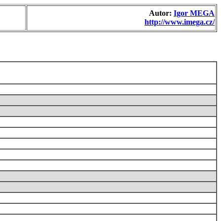
Autor:
Igor MEGA
http://www.imega.cz/