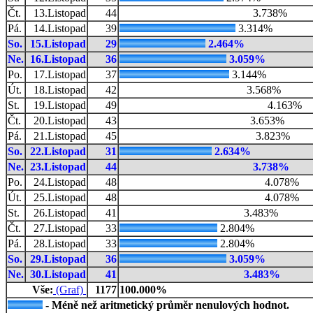
Čt.
13.Listopad
44
3.738%
Pá.
14.Listopad
39
3.314%
So.
15.Listopad
29
2.464%
Ne.
16.Listopad
36
3.059%
Po.
17.Listopad
37
3.144%
Út.
18.Listopad
42
3.568%
St.
19.Listopad
49
4.163%
Čt.
20.Listopad
43
3.653%
Pá.
21.Listopad
45
3.823%
So.
22.Listopad
31
2.634%
Ne.
23.Listopad
44
3.738%
Po.
24.Listopad
48
4.078%
Út.
25.Listopad
48
4.078%
St.
26.Listopad
41
3.483%
Čt.
27.Listopad
33
2.804%
Pá.
28.Listopad
33
2.804%
So.
29.Listopad
36
3.059%
Ne.
30.Listopad
41
3.483%
Vše:
(Graf)
1177
100.000%
- Méně než aritmetický průměr nenulových hodnot.