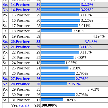
So.
13.Prosinec
30
3.226%
Ne.
14.Prosinec
30
3.226%
Po.
15.Prosinec
29
3.118%
Út.
16.Prosinec
30
3.226%
St.
17.Prosinec
28
3.011%
Čt.
18.Prosinec
24
2.581%
Pá.
19.Prosinec
39
4.194%
So.
20.Prosinec
33
3.548%
Ne.
21.Prosinec
29
3.118%
Po.
22.Prosinec
29
3.118%
Út.
23.Prosinec
25
2.688%
St.
24.Prosinec
18
1.935%
Čt.
25.Prosinec
21
2.258%
Pá.
26.Prosinec
26
2.796%
So.
27.Prosinec
26
2.796%
Ne.
28.Prosinec
20
2.151%
Po.
29.Prosinec
35
3.763%
Út.
30.Prosinec
26
2.796%
St.
31.Prosinec
17
1.828%
Vše:
(Graf)
930
100.000%