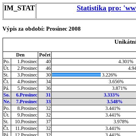
IM_STAT
Statistika pro: 'w
Výpis za období: Prosinec 2008
Unikátní
Den
Počet
Po.
1.Prosinec
40
4.301%
Út.
2.Prosinec
46
4.9
St.
3.Prosinec
30
3.226%
Čt.
4.Prosinec
34
3.656%
Pá.
5.Prosinec
36
3.871%
So.
6.Prosinec
31
3.333%
Ne.
7.Prosinec
33
3.548%
Po.
8.Prosinec
32
3.441%
Út.
9.Prosinec
32
3.441%
St.
10.Prosinec
37
3.978%
Čt.
11.Prosinec
32
3.441%
Pá.
12.Prosinec
32
3.441%