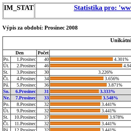
IM_STAT
Statistika pro: 'w
Výpis za období: Prosinec 2008
Unikátní
Den
Počet
Po.
1.Prosinec
40
4.301%
Út.
2.Prosinec
46
4.9
St.
3.Prosinec
30
3.226%
Čt.
4.Prosinec
34
3.656%
Pá.
5.Prosinec
36
3.871%
So.
6.Prosinec
31
3.333%
Ne.
7.Prosinec
33
3.548%
Po.
8.Prosinec
32
3.441%
Út.
9.Prosinec
32
3.441%
St.
10.Prosinec
37
3.978%
Čt.
11.Prosinec
32
3.441%
Pá.
12.Prosinec
32
3.441%