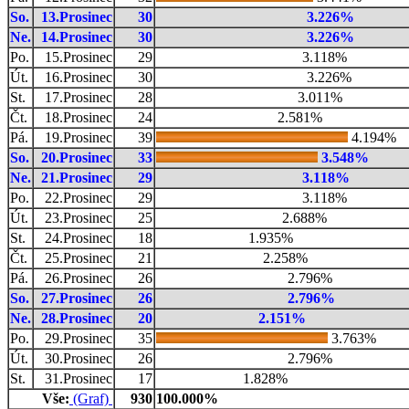
So.
13.Prosinec
30
3.226%
Ne.
14.Prosinec
30
3.226%
Po.
15.Prosinec
29
3.118%
Út.
16.Prosinec
30
3.226%
St.
17.Prosinec
28
3.011%
Čt.
18.Prosinec
24
2.581%
Pá.
19.Prosinec
39
4.194%
So.
20.Prosinec
33
3.548%
Ne.
21.Prosinec
29
3.118%
Po.
22.Prosinec
29
3.118%
Út.
23.Prosinec
25
2.688%
St.
24.Prosinec
18
1.935%
Čt.
25.Prosinec
21
2.258%
Pá.
26.Prosinec
26
2.796%
So.
27.Prosinec
26
2.796%
Ne.
28.Prosinec
20
2.151%
Po.
29.Prosinec
35
3.763%
Út.
30.Prosinec
26
2.796%
St.
31.Prosinec
17
1.828%
Vše:
(Graf)
930
100.000%