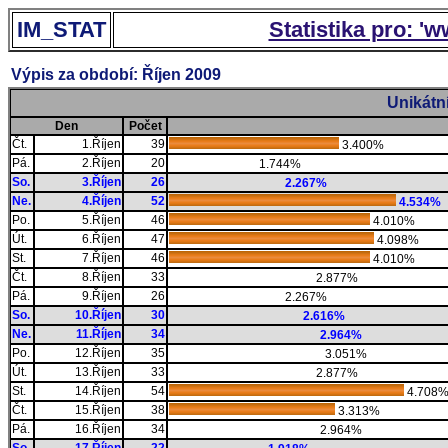
IM_STAT
Statistika pro: '
Výpis za období: Říjen 2009
Unikátn
Den
Počet
Čt.
1.Říjen
39
3.400%
Pá.
2.Říjen
20
1.744%
So.
3.Říjen
26
2.267%
Ne.
4.Říjen
52
4.534%
Po.
5.Říjen
46
4.010%
Út.
6.Říjen
47
4.098%
St.
7.Říjen
46
4.010%
Čt.
8.Říjen
33
2.877%
Pá.
9.Říjen
26
2.267%
So.
10.Říjen
30
2.616%
Ne.
11.Říjen
34
2.964%
Po.
12.Říjen
35
3.051%
Út.
13.Říjen
33
2.877%
St.
14.Říjen
54
4.708
Čt.
15.Říjen
38
3.313%
Pá.
16.Říjen
34
2.964%