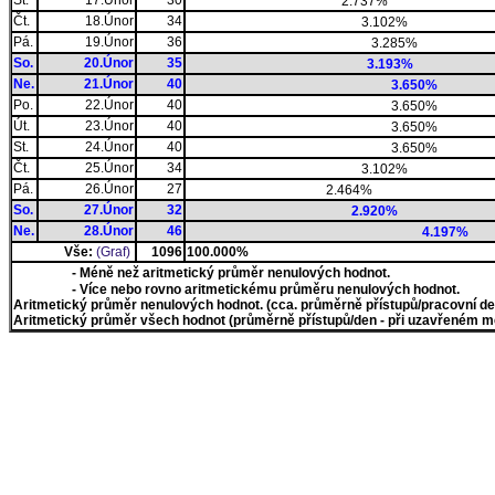
St.
17.Únor
30
2.737%
Čt.
18.Únor
34
3.102%
Pá.
19.Únor
36
3.285%
So.
20.Únor
35
3.193%
Ne.
21.Únor
40
3.650%
Po.
22.Únor
40
3.650%
Út.
23.Únor
40
3.650%
St.
24.Únor
40
3.650%
Čt.
25.Únor
34
3.102%
Pá.
26.Únor
27
2.464%
So.
27.Únor
32
2.920%
Ne.
28.Únor
46
4.197%
Vše:
(Graf)
1096
100.000%
- Méně než aritmetický průměr nenulových hodnot.
- Více nebo rovno aritmetickému průměru nenulových hodnot.
Aritmetický průměr nenulových hodnot. (cca. průměrně přístupů/pracovní den)
Aritmetický průměr všech hodnot (průměrně přístupů/den - při uzavřeném měs