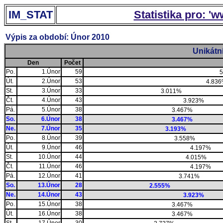
IM_STAT
Statistika pro: '
Výpis za období: Únor 2010
Unikátn
Den
Počet
Po.
1.Únor
59
5
Út.
2.Únor
53
4.83
St.
3.Únor
33
3.011%
Čt.
4.Únor
43
3.923%
Pá.
5.Únor
38
3.467%
So.
6.Únor
38
3.467%
Ne.
7.Únor
35
3.193%
Po.
8.Únor
39
3.558%
Út.
9.Únor
46
4.197%
St.
10.Únor
44
4.015%
Čt.
11.Únor
46
4.197%
Pá.
12.Únor
41
3.741%
So.
13.Únor
28
2.555%
Ne.
14.Únor
43
3.923%
Po.
15.Únor
38
3.467%
Út.
16.Únor
38
3.467%