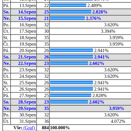
Pá.
13.Srpen
22
2.489%
So.
14.Srpen
25
2.828%
Ne.
15.Srpen
21
2.376%
Po.
16.Srpen
32
3.620%
Út.
17.Srpen
30
3.394%
St.
18.Srpen
35
3.959%
Čt.
19.Srpen
35
3.959%
Pá.
20.Srpen
26
2.941%
So.
21.Srpen
26
2.941%
Ne.
22.Srpen
23
2.602%
Po.
23.Srpen
32
3.620%
Út.
24.Srpen
32
3.620%
St.
25.Srpen
26
2.941%
Čt.
26.Srpen
26
2.941%
Pá.
27.Srpen
25
2.828%
So.
28.Srpen
23
2.602%
Ne.
29.Srpen
35
3.959%
Po.
30.Srpen
32
3.620%
Út.
31.Srpen
36
4.072%
Vše:
(Graf)
884
100.000%