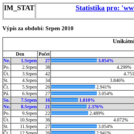
IM_STAT
Statistika pro: 'w
Výpis za období: Srpen 2010
Unikátní
Den
Počet
Ne.
1.Srpen
27
3.054%
Po.
2.Srpen
38
4.299%
Út.
3.Srpen
42
4.75
St.
4.Srpen
34
3.846%
Čt.
5.Srpen
26
2.941%
Pá.
6.Srpen
27
3.054%
So.
7.Srpen
16
1.810%
Ne.
8.Srpen
21
2.376%
Po.
9.Srpen
22
2.489%
Út.
10.Srpen
36
4.072%
St.
11.Srpen
27
3.054%
Čt.
12.Srpen
26
2.941%