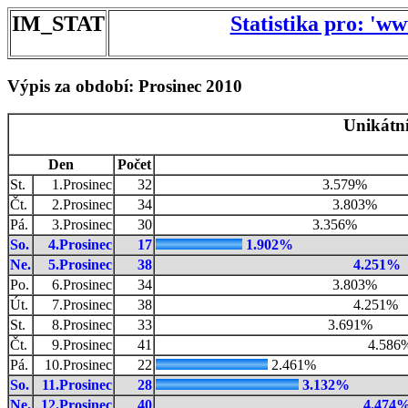
IM_STAT
Statistika pro: 'w
Výpis za období: Prosinec 2010
Unikátní
Den
Počet
St.
1.Prosinec
32
3.579%
Čt.
2.Prosinec
34
3.803%
Pá.
3.Prosinec
30
3.356%
So.
4.Prosinec
17
1.902%
Ne.
5.Prosinec
38
4.251%
Po.
6.Prosinec
34
3.803%
Út.
7.Prosinec
38
4.251%
St.
8.Prosinec
33
3.691%
Čt.
9.Prosinec
41
4.586
Pá.
10.Prosinec
22
2.461%
So.
11.Prosinec
28
3.132%
Ne.
12.Prosinec
40
4.474