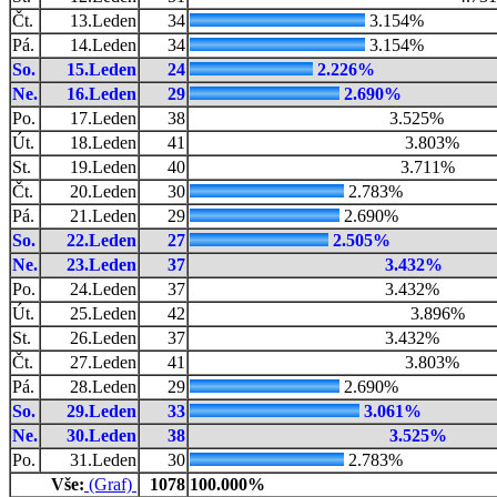
Čt.
13.Leden
34
3.154%
Pá.
14.Leden
34
3.154%
So.
15.Leden
24
2.226%
Ne.
16.Leden
29
2.690%
Po.
17.Leden
38
3.525%
Út.
18.Leden
41
3.803%
St.
19.Leden
40
3.711%
Čt.
20.Leden
30
2.783%
Pá.
21.Leden
29
2.690%
So.
22.Leden
27
2.505%
Ne.
23.Leden
37
3.432%
Po.
24.Leden
37
3.432%
Út.
25.Leden
42
3.896%
St.
26.Leden
37
3.432%
Čt.
27.Leden
41
3.803%
Pá.
28.Leden
29
2.690%
So.
29.Leden
33
3.061%
Ne.
30.Leden
38
3.525%
Po.
31.Leden
30
2.783%
Vše:
(Graf)
1078
100.000%