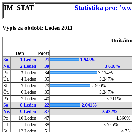
IM_STAT
Statistika pro: 'w
Výpis za období: Leden 2011
Unikátní
Den
Počet
So.
1.Leden
21
1.948%
Ne.
2.Leden
39
3.618%
Po.
3.Leden
34
3.154%
Út.
4.Leden
35
3.247%
St.
5.Leden
29
2.690%
Čt.
6.Leden
35
3.247%
Pá.
7.Leden
40
3.711%
So.
8.Leden
22
2.041%
Ne.
9.Leden
37
3.432%
Po.
10.Leden
47
4.360%
Út.
11.Leden
38
3.525%
St.
12.Leden
51
4.73