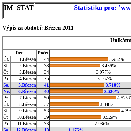
IM_STAT
Statistika pro: 'w
Výpis za období: Březen 2011
Unikátní
Den
Počet
Út.
1.Březen
44
3.982%
St.
2.Březen
38
3.439%
Čt.
3.Březen
34
3.077%
Pá.
4.Březen
35
3.167%
So.
5.Březen
41
3.710%
Ne.
6.Březen
40
3.620%
Po.
7.Březen
50
4.525
Út.
8.Březen
37
3.348%
St.
9.Březen
53
4.79
Čt.
10.Březen
39
3.529%
Pá.
11.Březen
33
2.986%
So.
12.Březen
13
1.176%