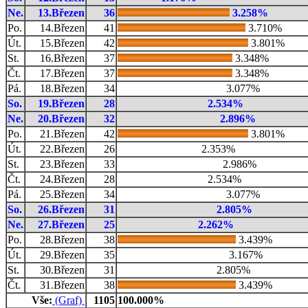
Ne.
13.Březen
36
3.258%
Po.
14.Březen
41
3.710%
Út.
15.Březen
42
3.801%
St.
16.Březen
37
3.348%
Čt.
17.Březen
37
3.348%
Pá.
18.Březen
34
3.077%
So.
19.Březen
28
2.534%
Ne.
20.Březen
32
2.896%
Po.
21.Březen
42
3.801%
Út.
22.Březen
26
2.353%
St.
23.Březen
33
2.986%
Čt.
24.Březen
28
2.534%
Pá.
25.Březen
34
3.077%
So.
26.Březen
31
2.805%
Ne.
27.Březen
25
2.262%
Po.
28.Březen
38
3.439%
Út.
29.Březen
35
3.167%
St.
30.Březen
31
2.805%
Čt.
31.Březen
38
3.439%
Vše:
(Graf)
1105
100.000%