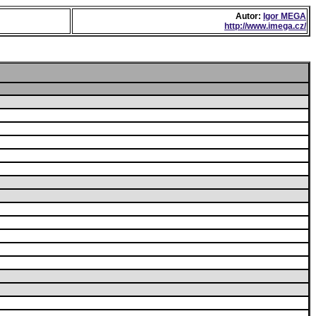
Autor:
Igor MEGA
http://www.imega.cz/