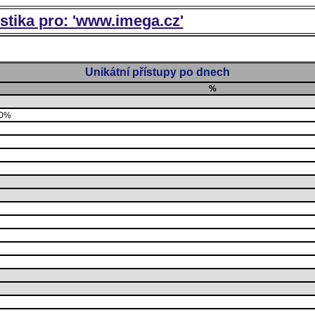
istika pro: 'www.imega.cz'
Unikátní přístupy po dnech
%
00%