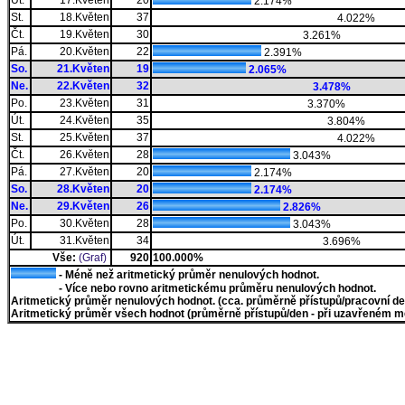
Út.
17.Květen
20
2.174%
St.
18.Květen
37
4.022%
Čt.
19.Květen
30
3.261%
Pá.
20.Květen
22
2.391%
So.
21.Květen
19
2.065%
Ne.
22.Květen
32
3.478%
Po.
23.Květen
31
3.370%
Út.
24.Květen
35
3.804%
St.
25.Květen
37
4.022%
Čt.
26.Květen
28
3.043%
Pá.
27.Květen
20
2.174%
So.
28.Květen
20
2.174%
Ne.
29.Květen
26
2.826%
Po.
30.Květen
28
3.043%
Út.
31.Květen
34
3.696%
Vše:
(Graf)
920
100.000%
- Méně než aritmetický průměr nenulových hodnot.
- Více nebo rovno aritmetickému průměru nenulových hodnot.
Aritmetický průměr nenulových hodnot. (cca. průměrně přístupů/pracovní den)
Aritmetický průměr všech hodnot (průměrně přístupů/den - při uzavřeném měs