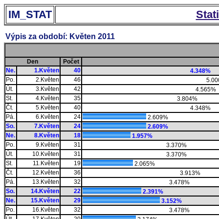
IM_STAT
Stat
Výpis za období: Květen 2011
Den
Počet
Ne.
1.Květen
40
4.348%
Po.
2.Květen
46
5.0
Út.
3.Květen
42
4.565%
St.
4.Květen
35
3.804%
Čt.
5.Květen
40
4.348%
Pá.
6.Květen
24
2.609%
So.
7.Květen
24
2.609%
Ne.
8.Květen
18
1.957%
Po.
9.Květen
31
3.370%
Út.
10.Květen
31
3.370%
St.
11.Květen
19
2.065%
Čt.
12.Květen
36
3.913%
Pá.
13.Květen
32
3.478%
So.
14.Květen
22
2.391%
Ne.
15.Květen
29
3.152%
Po.
16.Květen
32
3.478%