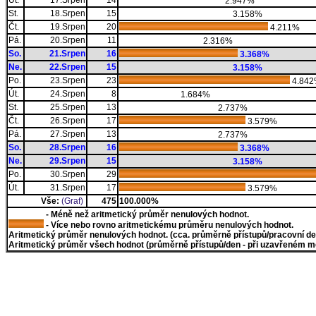
Út.
17.Srpen
14
2.947%
St.
18.Srpen
15
3.158%
Čt.
19.Srpen
20
4.211%
Pá.
20.Srpen
11
2.316%
So.
21.Srpen
16
3.368%
Ne.
22.Srpen
15
3.158%
Po.
23.Srpen
23
4.84
Út.
24.Srpen
8
1.684%
St.
25.Srpen
13
2.737%
Čt.
26.Srpen
17
3.579%
Pá.
27.Srpen
13
2.737%
So.
28.Srpen
16
3.368%
Ne.
29.Srpen
15
3.158%
Po.
30.Srpen
29
Út.
31.Srpen
17
3.579%
Vše:
(Graf)
475
100.000%
- Méně než aritmetický průměr nenulových hodnot.
- Více nebo rovno aritmetickému průměru nenulových hodnot.
Aritmetický průměr nenulových hodnot. (cca. průměrně přístupů/pracovní den)
Aritmetický průměr všech hodnot (průměrně přístupů/den - při uzavřeném měs