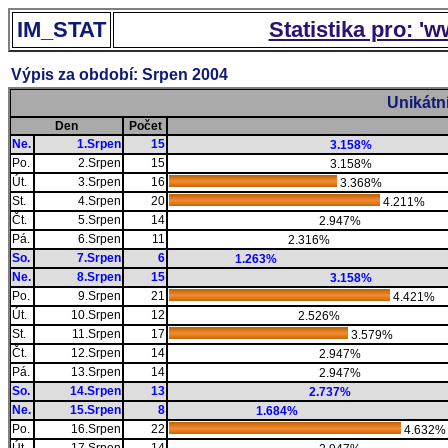
IM_STAT
Statistika pro: '
Výpis za období: Srpen 2004
Unikátn
Den
Počet
Ne.
1.Srpen
15
3.158%
Po.
2.Srpen
15
3.158%
Út.
3.Srpen
16
3.368%
St.
4.Srpen
20
4.211%
Čt.
5.Srpen
14
2.947%
Pá.
6.Srpen
11
2.316%
So.
7.Srpen
6
1.263%
Ne.
8.Srpen
15
3.158%
Po.
9.Srpen
21
4.421%
Út.
10.Srpen
12
2.526%
St.
11.Srpen
17
3.579%
Čt.
12.Srpen
14
2.947%
Pá.
13.Srpen
14
2.947%
So.
14.Srpen
13
2.737%
Ne.
15.Srpen
8
1.684%
Po.
16.Srpen
22
4.632%