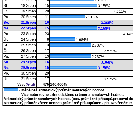
Út.
17.Srpen
14
2.947%
St.
18.Srpen
15
3.158%
Čt.
19.Srpen
20
4.211%
Pá.
20.Srpen
11
2.316%
So.
21.Srpen
16
3.368%
Ne.
22.Srpen
15
3.158%
Po.
23.Srpen
23
4.84
Út.
24.Srpen
8
1.684%
St.
25.Srpen
13
2.737%
Čt.
26.Srpen
17
3.579%
Pá.
27.Srpen
13
2.737%
So.
28.Srpen
16
3.368%
Ne.
29.Srpen
15
3.158%
Po.
30.Srpen
29
Út.
31.Srpen
17
3.579%
Vše:
(Graf)
475
100.000%
- Méně než aritmetický průměr nenulových hodnot.
- Více nebo rovno aritmetickému průměru nenulových hodnot.
Aritmetický průměr nenulových hodnot. (cca. průměrně přístupů/pracovní den)
Aritmetický průměr všech hodnot (průměrně přístupů/den - při uzavřeném měs