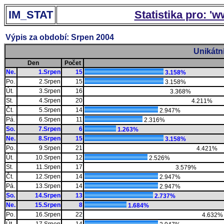
IM_STAT
Statistika pro: '
Výpis za období: Srpen 2004
Unikátn
Den
Počet
Ne.
1.Srpen
15
3.158%
Po.
2.Srpen
15
3.158%
Út.
3.Srpen
16
3.368%
St.
4.Srpen
20
4.211%
Čt.
5.Srpen
14
2.947%
Pá.
6.Srpen
11
2.316%
So.
7.Srpen
6
1.263%
Ne.
8.Srpen
15
3.158%
Po.
9.Srpen
21
4.421%
Út.
10.Srpen
12
2.526%
St.
11.Srpen
17
3.579%
Čt.
12.Srpen
14
2.947%
Pá.
13.Srpen
14
2.947%
So.
14.Srpen
13
2.737%
Ne.
15.Srpen
8
1.684%
Po.
16.Srpen
22
4.632%