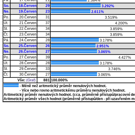
Pá.
17.Červen
21
2.384%
So.
18.Červen
29
3.292%
Ne.
19.Červen
23
2.611%
Po.
20.Červen
31
3.519%
Út.
21.Červen
37
4.200%
St.
22.Červen
34
3.859%
Čt.
23.Červen
34
3.859%
Pá.
24.Červen
28
3.178%
So.
25.Červen
26
2.951%
Ne.
26.Červen
27
3.065%
Po.
27.Červen
39
4.427%
Út.
28.Červen
28
3.178%
St.
29.Červen
33
3.746%
Čt.
30.Červen
27
3.065%
Vše:
(Graf)
881
100.000%
- Méně než aritmetický průměr nenulových hodnot.
- Více nebo rovno aritmetickému průměru nenulových hodnot.
Aritmetický průměr nenulových hodnot. (cca. průměrně přístupů/pracovní den)
Aritmetický průměr všech hodnot (průměrně přístupů/den - při uzavřeném měs