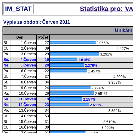
IM_STAT
Statistika pro: '
Výpis za období: Červen 2011
Unikátn
Den
Počet
St.
1.Červen
27
3.065%
Čt.
2.Červen
39
4.427%
Pá.
3.Červen
29
3.292%
So.
4.Červen
16
1.816%
Ne.
5.Červen
20
2.270%
Po.
6.Červen
22
2.497%
Út.
7.Červen
37
4.200%
St.
8.Červen
34
3.859%
Čt.
9.Červen
24
2.724%
Pá.
10.Červen
26
2.951%
So.
11.Červen
19
2.157%
Ne.
12.Červen
23
2.611%
Po.
13.Červen
34
3.859%
Út.
14.Červen
53
St.
15.Červen
31
3.519%
Čt.
16.Červen
30
3.405%