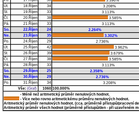
Po.
17.Říjen
36
3.396%
Út.
18.Říjen
34
3.208%
St.
19.Říjen
33
3.113%
Čt.
20.Říjen
38
3.585%
Pá.
21.Říjen
33
3.113%
So.
22.Říjen
24
2.264%
Ne.
23.Říjen
35
3.302%
Po.
24.Říjen
29
2.736%
Út.
25.Říjen
42
3.962%
St.
26.Říjen
39
3.679%
Čt.
27.Říjen
38
3.585%
Pá.
28.Říjen
33
3.113%
So.
29.Říjen
25
2.358%
Ne.
30.Říjen
29
2.736%
Po.
31.Říjen
34
3.208%
Vše:
(Graf)
1060
100.000%
- Méně než aritmetický průměr nenulových hodnot.
- Více nebo rovno aritmetickému průměru nenulových hodnot.
Aritmetický průměr nenulových hodnot. (cca. průměrně přístupů/pracovní den)
Aritmetický průměr všech hodnot (průměrně přístupů/den - při uzavřeném měs