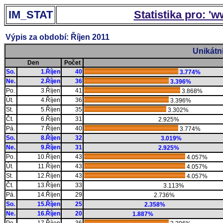
IM_STAT
Statistika pro: '
Výpis za období: Říjen 2011
Unikátn
Den
Počet
So.
1.Říjen
40
3.774%
Ne.
2.Říjen
36
3.396%
Po.
3.Říjen
41
3.868%
Út.
4.Říjen
36
3.396%
St.
5.Říjen
35
3.302%
Čt.
6.Říjen
31
2.925%
Pá.
7.Říjen
40
3.774%
So.
8.Říjen
32
3.019%
Ne.
9.Říjen
31
2.925%
Po.
10.Říjen
43
4.057%
Út.
11.Říjen
43
4.057%
St.
12.Říjen
43
4.057%
Čt.
13.Říjen
33
3.113%
Pá.
14.Říjen
29
2.736%
So.
15.Říjen
25
2.358%
Ne.
16.Říjen
20
1.887%