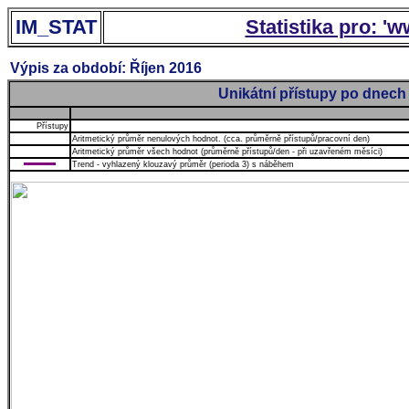
IM_STAT
Statistika pro: '
Výpis za období: Říjen 2016
Unikátní přístupy po dnech
Přístupy
Aritmetický průměr nenulových hodnot. (cca. průměrně přístupů/pracovní den)
Aritmetický průměr všech hodnot (průměrně přístupů/den - při uzavřeném měsíci)
Trend - vyhlazený klouzavý průměr (perioda 3) s náběhem