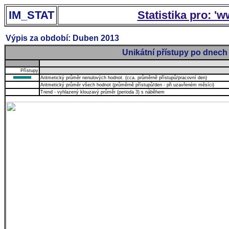
IM_STAT
Statistika pro: '
Výpis za období: Duben 2013
Unikátní přístupy po dnech
Přístupy
Aritmetický průměr nenulových hodnot. (cca. průměrně přístupů/pracovní den)
Aritmetický průměr všech hodnot (průměrně přístupů/den - při uzavřeném měsíci)
Trend - vyhlazený klouzavý průměr (perioda 3) s náběhem