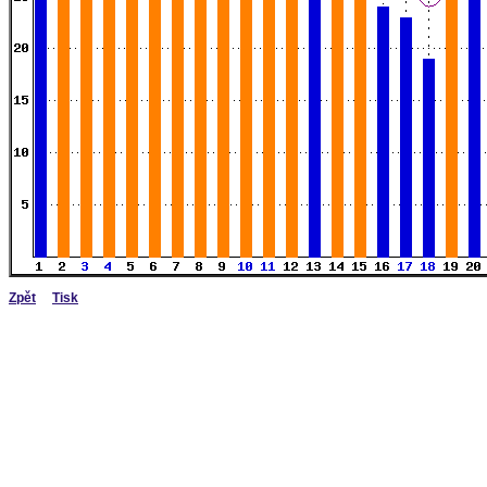
Zpět
Tisk