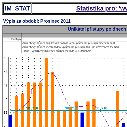
IM_STAT
Statistika pro: '
Výpis za období: Prosinec 2011
Unikátní přístupy po dnech
Přístupy
Aritmetický průměr nenulových hodnot. (cca. průměrně přístupů/pracovní den)
Aritmetický průměr všech hodnot (průměrně přístupů/den - při uzavřeném měsíci)
Trend - vyhlazený klouzavý průměr (perioda 3) s náběhem