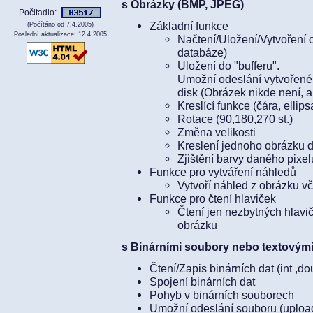
s Obrázky (BMP, JPEG)
Počitadlo:
Základní funkce
(Počítáno od 7.4.2005)
Poslední aktualizace: 12.4.2005
Načtení/Uložení/Vytvoření 
databáze)
Uložení do "bufferu".
Umožní odeslání vytvořené
disk (Obrázek nikde není, al
Kreslící funkce (čára, ellips
Rotace (90,180,270 st.)
Změna velikosti
Kreslení jednoho obrázku 
Zjištění barvy daného pixel
Funkce pro vytváření náhledů
Vytvoří náhled z obrázku 
Funkce pro čtení hlaviček
Čtení jen nezbytných hlavič
obrázku
s Binárními soubory nebo textovým
Čtení/Zapis binárních dat (int ,do
Spojení binárních dat
Pohyb v binárních souborech
Umožní odeslání souboru (upload