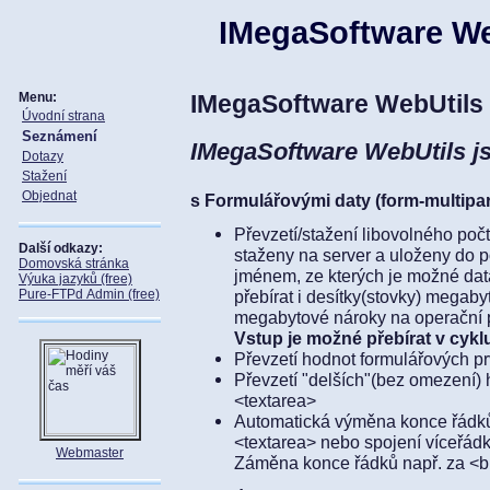
IMegaSoftware We
Menu:
IMegaSoftware WebUtils
Úvodní strana
Seznámení
IMegaSoftware WebUtils jso
Dotazy
Stažení
Objednat
s Formulářovými daty (form-multipar
Převzetí/stažení libovolného po
Další odkazy:
staženy na server a uloženy do
Domovská stránka
jménem, ze kterých je možné dat
Výuka jazyků (free)
Pure-FTPd Admin (free)
přebírat i desítky(stovky) megabyte
megabytové nároky na operační
Vstup je možné přebírat v cyklu
Převzetí hodnot formulářových pr
Převzetí "delších"(bez omezení) 
<textarea>
Automatická výměna konce řádků 
<textarea> nebo spojení víceřád
Webmaster
Záměna konce řádků např. za <b