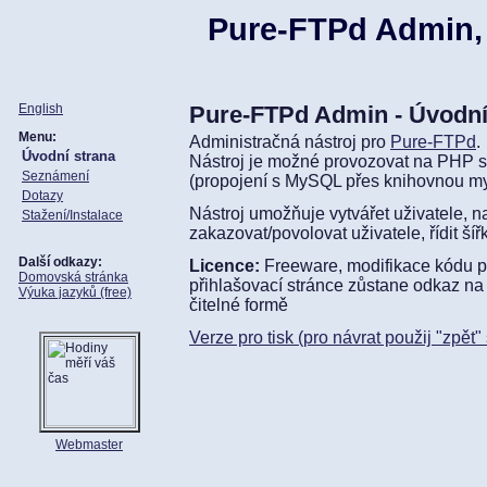
Pure-FTPd Admin,
English
Pure-FTPd Admin - Úvodní
Menu:
Administračná nástroj pro
Pure-FTPd
.
Úvodní strana
Nástroj je možné provozovat na PHP 
Seznámení
(propojení s MySQL přes knihovnou my
Dotazy
Nástroj umožňuje vytvářet uživatele, n
Stažení/Instalace
zakazovat/povolovat uživatele, řídit ší
Další odkazy:
Licence:
Freeware, modifikace kódu p
Domovská stránka
přihlašovací stránce zůstane odkaz na 
Výuka jazyků (free)
čitelné formě
Verze pro tisk (pro návrat použij "zpět
Webmaster