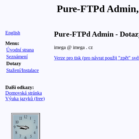
Pure-FTPd Admin,
English
Pure-FTPd Admin - Dotaz
Menu:
imega @ imega . cz
Úvodní strana
Seznámení
Verze pro tisk (pro návrat použij "zpět" sv
Dotazy
Stažení/Instalace
Další odkazy:
Domovská stránka
Výuka jazyků (free)