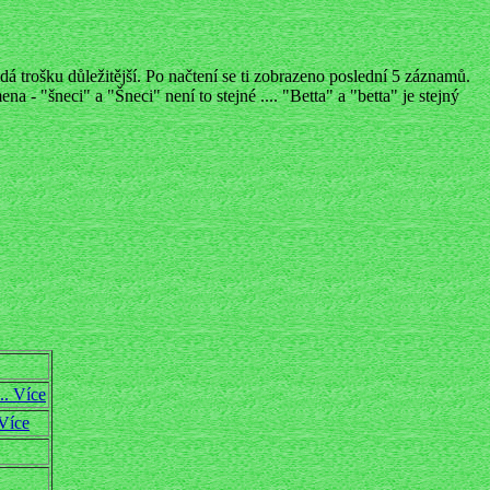
á trošku důležitější. Po načtení se ti zobrazeno poslední 5 záznamů.
a - "šneci" a "Šneci" není to stejné .... "Betta" a "betta" je stejný
... Více
 Více