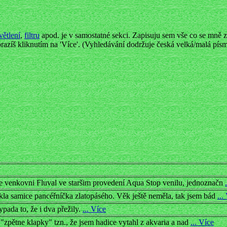
větlení
,
filtru
apod. je v samostatné sekci. Zapisuju sem vše co se mně zd
obrazíš kliknutím na 'Více'. (Vyhledávání dodržuje česká velká/malá písmen
te venkovni Fluval ve staršim provedení Aqua Stop venilu, jednoznačn
ekla samice pancéřníčka zlatopásého. Věk ještě neměla, tak jsem bád
...
ypada to, že i dva přežily.
... Více
em i "zpětne klapky" tzn., že jsem hadice vytahl z akvaria a nad
... Více