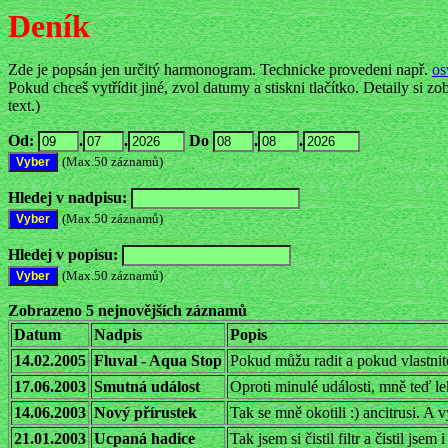
Deník
Zde je popsán jen určitý harmonogram. Technicke provedeni např.
os
Pokud chceš vytřídit jiné, zvol datumy a stiskni tlačítko. Detaily si z
text.)
Od:
.
.
Do
.
.
(Max.50 záznamů)
Hledej v nadpisu:
(Max.50 záznamů)
Hledej v popisu:
(Max.50 záznamů)
Zobrazeno 5 nejnovějších záznamů
Datum
Nadpis
Popis
14.02.2005
Fluval - Aqua Stop
Pokud můžu radit a pokud vlastni
17.06.2003
Smutná událost
Oproti minulé události, mně teď l
14.06.2003
Nový přírustek
Tak se mně okotili :) ancitrusi. A v
21.01.2003
Ucpaná hadice
Tak jsem si čistil filtr a čistil js