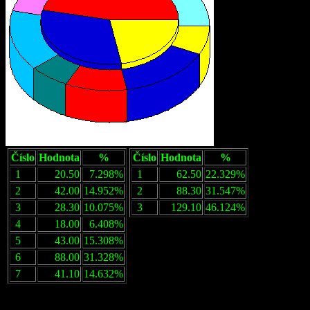
Číslo
Hodnota
%
Číslo
Hodnota
%
1
20.50
7.298%
1
62.50
22.329%
2
42.00
14.952%
2
88.30
31.547%
3
28.30
10.075%
3
129.10
46.124%
4
18.00
6.408%
5
43.00
15.308%
6
88.00
31.328%
7
41.10
14.632%