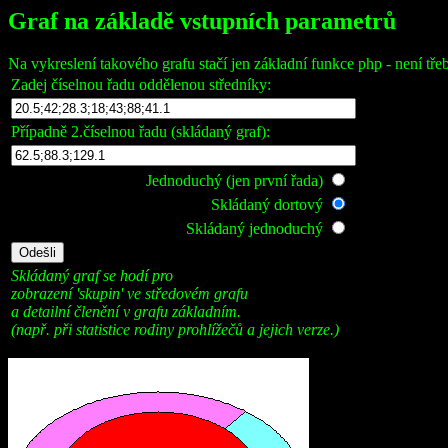
Graf na základě vstupních parametrů
Na vykreslení takového grafu stačí jen základní funkce php - není tře
Zadej číselnou řadu oddělenou středníky:
Případně 2.číselnou řadu (skládaný graf):
Jednoduchý (jen první řada)
Skládaný dortový
Skládaný jednoduchý
Skládaný graf se hodí pro
zobrazení 'skupin' ve středovém grafu
a detailní členění v grafu základním.
(např. při statistice rodiny prohlížečů a jejich verze.)