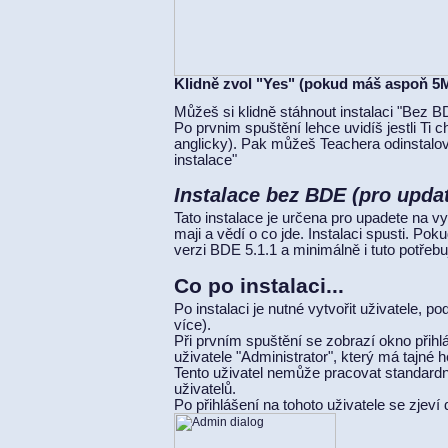
Klidně zvol "Yes" (pokud máš aspoň 5Mb
Můžeš si klidně stáhnout instalaci "Bez BD
Po prvnim spuštění lehce uvidíš jestli Ti 
anglicky). Pak můžeš Teachera odinstalov
instalace"
Instalace bez BDE (pro upda
Tato instalace je určena pro upadete na v
maji a vědí o co jde. Instalaci spusti. Pok
verzi BDE 5.1.1 a minimálně i tuto potřebu
Co po instalaci...
Po instalaci je nutné vytvořit uživatele, 
více).
Při prvním spuštění se zobrazí okno přihl
uživatele "Administrator", který má tajné h
Tento uživatel nemůže pracovat standardn
uživatelů.
Po přihlášení na tohoto uživatele se zjeví 