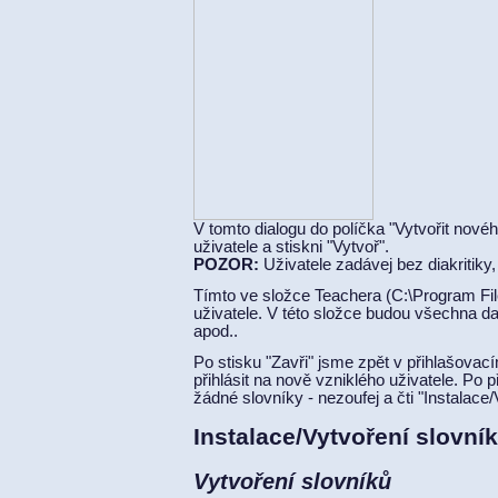
V tomto dialogu do políčka "Vytvořit novéh
uživatele a stiskni "Vytvoř".
POZOR:
Uživatele zadávej bez diakritik
Tímto ve složce Teachera (C:\Program Fil
uživatele. V této složce budou všechna da
apod..
Po stisku "Zavři" jsme zpět v přihlašovací
přihlásit na nově vzniklého uživatele. Po 
žádné slovníky - nezoufej a čti "Instalace/
Instalace/Vytvoření slovní
Vytvoření slovníků