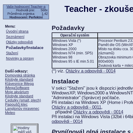
Teacher - zkouše
Vaše hodnocení Teacher-a
Hodnotili jste:
568x
Průměrná známka:
1,42
Hodnocení: Perfektní
Menu:
Požadavky
Úvodní strana
Operační systém
Seznámení
Windows Vista (*)
Procesor Pentium 23
Otázky odpovědi
Windows XP
Pamět dle OS (WinXP
Požadavky/Instalace
Windows 2000
Místo na disku cca. 
Stažení
Windows NT4 (min. SP5)
záznamů)
Windows 98
Obrazovka minimum 6
Novinky a opravy
Windows 95 s IE min.5.01
800x600)
Zvuková karta + mikr
(*) viz.
Otázky a odpovědi - 0014
Další odkazy:
Domovská stránka
Kilobyte standard
Instalace
Klávesnice IMega
IMegaSoftware
V sekci "Stažení" jsou k dispozici jednotli
Moje akvárium
WindowsXP, Windows2000 a WindowsNT4, 
Kilobyte standard
"Administrator" (Správce) počítače.
Cedulky (smalt, plech)
Při instalaci na Windows XP (Home i Profe
Papouščí klec
Otázky a odpovědi - 0011
,
Langtonův mravenec
případně
Otázky a odpovědi - 0014
Meteo
Při instalaci na Windows Vista (32bit i 64b
odpovědi - 0014
První(nová) plná instalace s