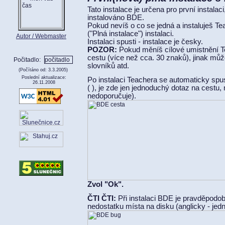
Tato instalace je určena pro první instalac
instalováno BDE.
Pokud nevíš o co se jedná a instaluješ Tea
("Plná instalace") instalaci.
Autor / Webmaster
Instalaci spusti - instalace je česky.
POZOR:
Pokud měníš cílové umistnění 
cestu (více než cca. 30 znaků), jinak můžou
Počitadlo:
slovníků atd.
(Počítáno od: 3.3.2005)
Poslední aktualizace:
Po instalaci Teachera se automaticky spus
26.11.2008
( ), je zde jen jednoduchý dotaz na cestu, 
nedoporučuje).
Zvol "Ok".
ČTI ČTI:
Při instalaci BDE je pravděpodo
nedostatku místa na disku (anglicky - jedn