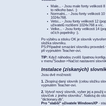
Male... - Jsou male fonty velikosti 
to někoho bavi. :)
Normalni... - Jsou fonty velikosti 10
1024x768.
Vetsi... - Jsou fonty velikosti 12 (p
uživatelů rozlišení 1024x768 a víc.
Velke... - Jsou fonty velikosti 14 (
očích popelníky :).
Po výběru a stisku OK je slovník vytvořen
složka slovníku.
PS:Případné smazání slovníku provedeš 
při vypnutém Teacher-ovi.
TIP:
Když náhodou zvolíš špatnou konfigur
v menu"Soubor->Načíst nastavení slovníku
Instalace (získaných) slovní
Jsou dvě možnosti:
1.
Zkopíruj daný slovník (celou složku slov
vypnutém Teacher-ovi.
2.
Vytvoř nový slovník, vyber jej a použij
slovíček z jiného slovníku". Nalistuj do s
"dictionary.db".
Pro "slabší" uživatele WindowsXP
- sta