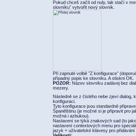
Pokud chceš začít od nuly, tak stačí v m
slovníku" vytvořit nový slovník.
Při zapnuté volbě "Z konfigurace" (doporu
případný popis ke slovníku. A stiskni OK.
POZOR:
Název slovníku zadávej bez diak
mezery.
Následně se z čistého nebe zjeví dialog,
konfiguraci.
Tyto konfigurace jsou standardně připrave
Španělštinu (je možné si je připravit pro j
možná i azbukou).
Nastavení se týká znakových sad (to jako
nastavení contextových menu pro speciál
jazyk + uživatelské klávesy pro přidávání
Velikosti: